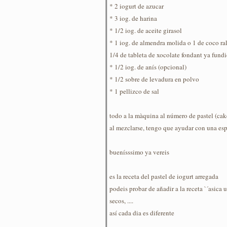
* 2 iogurt de azucar
* 3 iog. de harina
* 1/2 iog. de aceite girasol
* 1 iog. de almendra molida o 1 de coco ra
1/4 de tableta de xocolate fondant ya fund
* 1/2 iog. de anís (opcional)
* 1/2 sobre de levadura en polvo
* 1 pellizco de sal
todo a la màquina al número de pastel (cak
al mezclarse, tengo que ayudar con una esp
buenísssimo ya vereis
es la receta del pastel de iogurt arregada
podeis probar de añadir a la receta `´asica
secos, ....
así cada dia es diferente