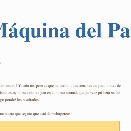
 Máquina del P
er
parmesano? Yo aún no, pero es que he tenido unas semanas un poco tontas de
mismo estoy horneando un pan en el horno normal, que por vez primera me he
ego pondré los resultados.
a receta que seguro que está de rechupeteo: