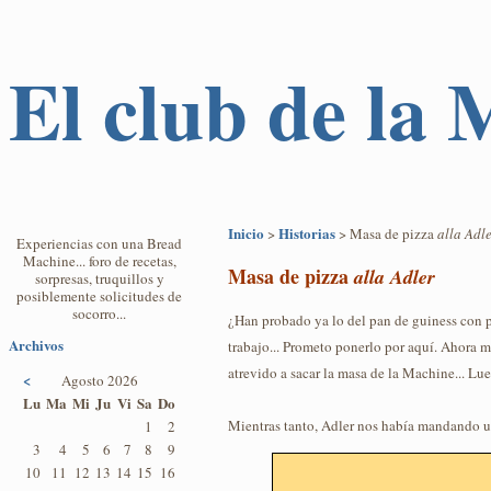
El club de la
Inicio
Historias
>
> Masa de pizza
alla Adl
Experiencias con una Bread
Machine... foro de recetas,
Masa de pizza
alla Adler
sorpresas, truquillos y
posiblemente solicitudes de
socorro...
¿Han probado ya lo del pan de guiness con 
Archivos
trabajo... Prometo ponerlo por aquí. Ahora 
atrevido a sacar la masa de la Machine... Lu
<
Agosto 2026
Lu
Ma
Mi
Ju
Vi
Sa
Do
Mientras tanto, Adler nos había mandando un
1
2
3
4
5
6
7
8
9
10
11
12
13
14
15
16