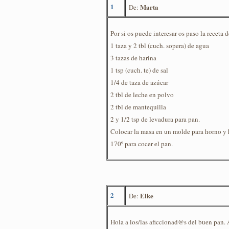
1
Marta
De:
Por si os puede interesar os paso la recet
1 taza y 2 tbl (cuch. sopera) de agua
3 tazas de harina
1 tsp (cuch. te) de sal
1/4 de taza de azúcar
2 tbl de leche en polvo
2 tbl de mantequilla
2 y 1/2 tsp de levadura para pan.
Colocar la masa en un molde para horno y 
170º para cocer el pan.
2
Elke
De:
Hola a los/las aficcionad@s del buen pan. 