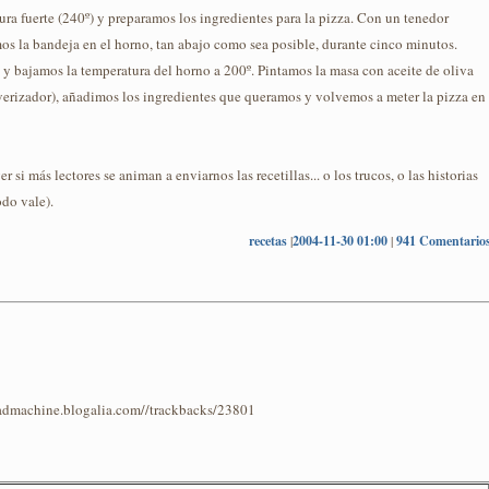
ra fuerte (240º) y preparamos los ingredientes para la pizza. Con un tenedor
os la bandeja en el horno, tan abajo como sea posible, durante cinco minutos.
 y bajamos la temperatura del horno a 200º. Pintamos la masa con aceite de oliva
verizador), añadimos los ingredientes que queramos y volvemos a meter la pizza en
r si más lectores se animan a enviarnos las recetillas... o los trucos, o las historias
do vale).
recetas
|
2004-11-30 01:00
|
941 Comentario
readmachine.blogalia.com//trackbacks/23801