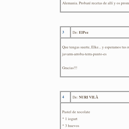
Alemania. Probaré recetas de allí y os prom
3
ElPez
De:
Que tengas suerte, Elke... y esperamos tus 
javarm-arroba-terra-punto-es
Gracias!!!
4
NURI VILÀ
De:
Pastel de xocolate
* 1 iogurt
* 3 huevos