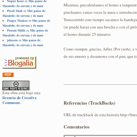
Nupur Kour
en
Más panes de
Mientras, precalentamos el horno a temperatu
Macalofu: de cerveza y de maíz
Piyali Shah
en
Más panes de
pinchamos varias veces la masa e introducim
Macalofu: de cerveza y de maíz
Transcurrido este tiempo sacamos la bandeja
Pragya Thakur
en
Más panes de
Macalofu: de cerveza y de maíz
(se puede hacer con una brocha o con el pul
Punam Malik
en
Más panes de
el horno durante 25 minutos.
Macalofu: de cerveza y de maíz
johnson
en
Más panes de
Macalofu: de cerveza y de maíz
Como siempre, gracias, Adler. (Por cierto, a ve
de sus amores y desamores con el pan, que to
Esta obra está bajo una
licencia de Creative
Referencias (TrackBacks)
Commons
.
URL de trackback de esta historia http://b
Comentarios