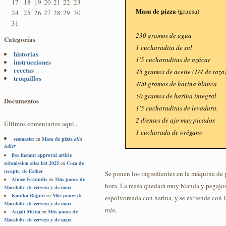
17
18
19
20
21
22
23
Masa de pizza
(gruesa)
24
25
26
27
28
29
30
31
230 gramos de agua
Categorías
1 cucharadita de sal
historias
1'5 cucharaditas de azúcar
instrucciones
recetas
45 gramos de aceite (1/4 de taza
truquillos
400 gramos de harina blanca
50 gramos de harina integral
Documentos
1'5 cucharaditas de levadura.
2 dientes de ajo muy picados
Últimos comentarios aquí...
1 cucharada de orégano
seomaster
en
Masa de pizza
alla
Adler
free instant approval article
submission sites list 2025
en
Coca de
recapte, de Esther
Se ponen los ingredientes en la máquina de 
Aimee Fernindis
en
Más panes de
hora. La masa quedará muy blanda y pegajos
Macalofu: de cerveza y de maíz
Kanika Rajput
en
Más panes de
espolvoreada con harina, y se extiende con 
Macalofu: de cerveza y de maíz
más.
Anjali Mehta
en
Más panes de
Macalofu: de cerveza y de maíz