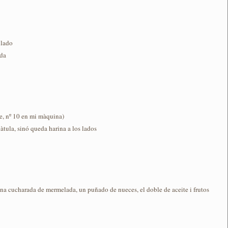
llado
ida
e, nº 10 en mi màquina)
àtula, sinó queda harina a los lados
 una cucharada de mermelada, un puñado de nueces, el doble de aceite i frutos