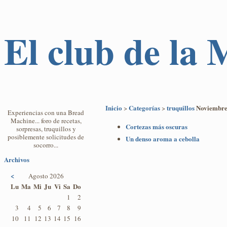
El club de la
Inicio
Categorías
truquillos
Noviembre
>
>
Experiencias con una Bread
Machine... foro de recetas,
Cortezas más oscuras
sorpresas, truquillos y
posiblemente solicitudes de
Un denso aroma a cebolla
socorro...
Archivos
<
Agosto 2026
Lu
Ma
Mi
Ju
Vi
Sa
Do
1
2
3
4
5
6
7
8
9
10
11
12
13
14
15
16