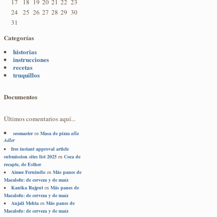
17
18
19
20
21
22
23
24
25
26
27
28
29
30
31
Categorías
historias
instrucciones
recetas
truquillos
Documentos
Últimos comentarios aquí...
seomaster
en
Masa de pizza
alla
Adler
free instant approval article
submission sites list 2025
en
Coca de
recapte, de Esther
Aimee Fernindis
en
Más panes de
Macalofu: de cerveza y de maíz
Kanika Rajput
en
Más panes de
Macalofu: de cerveza y de maíz
Anjali Mehta
en
Más panes de
Macalofu: de cerveza y de maíz