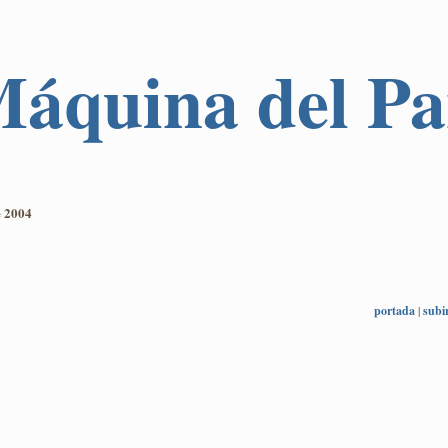
 Máquina del P
 2004
portada
|
subi