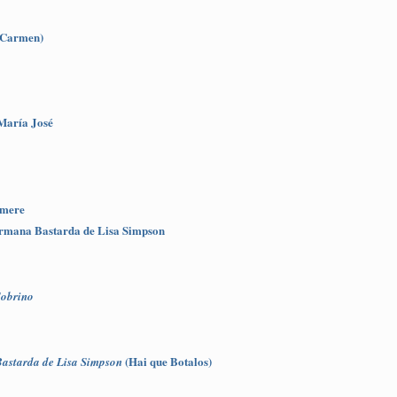
i Carmen)
 María José
emere
ermana Bastarda de Lisa Simpson
obrino
(Hai que Botalos)
astarda de Lisa Simpson