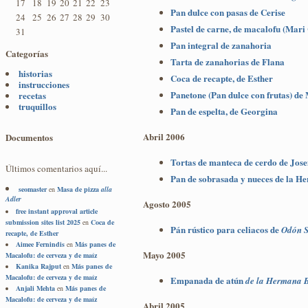
17
18
19
20
21
22
23
Pan dulce con pasas de Cerise
24
25
26
27
28
29
30
Pastel de carne, de macalofu (Mar
31
Pan integral de zanahoria
Categorías
Tarta de zanahorias de Flana
historias
Coca de recapte, de Esther
instrucciones
Panetone (Pan dulce con frutas) de
recetas
truquillos
Pan de espelta, de Georgina
Abril 2006
Documentos
Tortas de manteca de cerdo de Jos
Últimos comentarios aquí...
Pan de sobrasada y nueces de la H
seomaster
en
Masa de pizza
alla
Adler
Agosto 2005
free instant approval article
submission sites list 2025
en
Coca de
Pán rústico para celiacos de
Odón S
recapte, de Esther
Aimee Fernindis
en
Más panes de
Mayo 2005
Macalofu: de cerveza y de maíz
Kanika Rajput
en
Más panes de
Macalofu: de cerveza y de maíz
Empanada de atún
de la Hermana B
Anjali Mehta
en
Más panes de
Macalofu: de cerveza y de maíz
Abril 2005