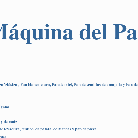
 Máquina del P
o 'clásico', Pan blanco claro, Pan de miel, Pan de semillas de amapola y Pan de
régano
 y de maíz
e levadura, rústico, de patata, de hierbas y pan de pizza
lena