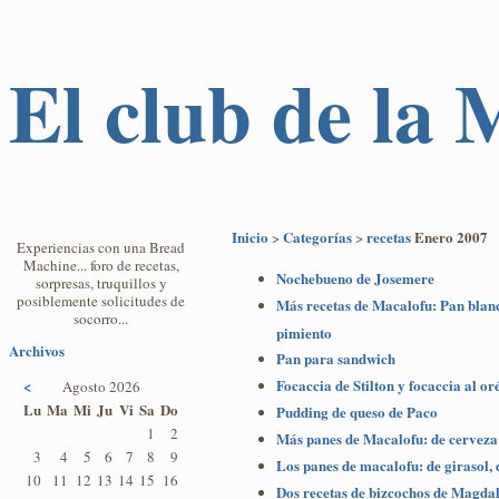
El club de la
Inicio
Categorías
recetas
Enero 2007
>
>
Experiencias con una Bread
Machine... foro de recetas,
Nochebueno de Josemere
sorpresas, truquillos y
posiblemente solicitudes de
Más recetas de Macalofu: Pan blanc
socorro...
pimiento
Archivos
Pan para sandwich
Focaccia de Stilton y focaccia al o
<
Agosto 2026
Lu
Ma
Mi
Ju
Vi
Sa
Do
Pudding de queso de Paco
1
2
Más panes de Macalofu: de cerveza
3
4
5
6
7
8
9
Los panes de macalofu: de girasol, d
10
11
12
13
14
15
16
Dos recetas de bizcochos de Magda