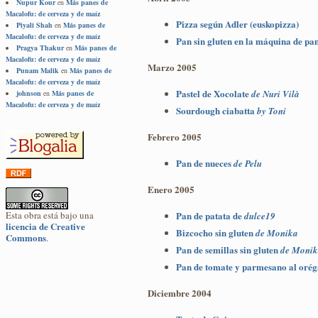
Nupur Kour
en
Más panes de
Macalofu: de cerveza y de maíz
Pizza según Adler (euskopizza)
Piyali Shah
en
Más panes de
Macalofu: de cerveza y de maíz
Pan sin gluten en la máquina de pa
Pragya Thakur
en
Más panes de
Macalofu: de cerveza y de maíz
Marzo 2005
Punam Malik
en
Más panes de
Macalofu: de cerveza y de maíz
Pastel de Xocolate
de Nuri Vilà
johnson
en
Más panes de
Macalofu: de cerveza y de maíz
Sourdough ciabatta
by Toni
Febrero 2005
Pan de nueces
de Pelu
Enero 2005
Esta obra está bajo una
Pan de patata de
dulce19
licencia de Creative
Bizcocho sin gluten
de Monika
Commons
.
Pan de semillas sin gluten
de Moni
Pan de tomate y parmesano al orég
Diciembre 2004