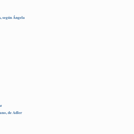
n, según Ángela
ka
ano, de Adler